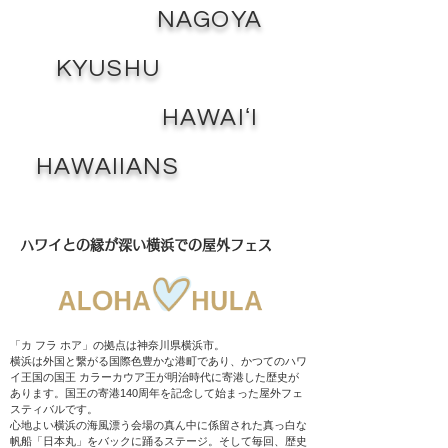
NAGOYA
KYUSHU
HAWAIʻI
HAWAIIANS
ハワイとの縁が深い横浜での屋外フェス
「カ フラ ホア」の拠点は神奈川県横浜市。
横浜は外国と繋がる国際色豊かな港町であり、かつてのハワ
イ王国の国王 カラーカウア王が明治時代に寄港した歴史が
あります。国王の寄港140周年を記念して始まった屋外フェ
スティバルです。
心地よい横浜の海風漂う会場の真ん中に係留された真っ白な
帆船「日本丸」をバックに踊るステージ。そして毎回、
歴史