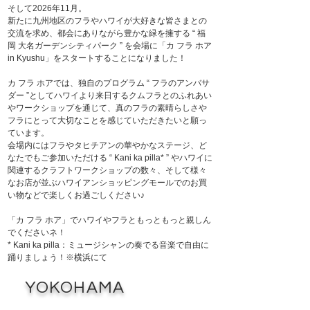
そして2026年11月。
新たに九州地区のフラやハワイが大好きな皆さまとの
交流を求め、都会にありながら豊かな緑を擁する “ 福
岡 大名ガーデンシティパーク ” を会場に「カ フラ ホア
in Kyushu」をスタートすることになりました！
カ フラ ホアでは、独自のプログラム “ フラのアンバサ
ダー ”としてハワイより来日するクムフラとのふれあい
や
ワークショップを通じて、
真のフラの素晴らしさや
フラにとって大切なことを感じていただきたいと願っ
ています。
会場内にはフラやタヒチアンの華やかなステージ、ど
なたでもご参加いただける “ Kani ka pilla* ” や
ハワイに
関連するクラフトワークショップの数々、
そして様々
なお店が並ぶハワイアンショッピングモールでのお買
い物などで楽しくお過ごしください♪
「カ フラ ホア」でハワイやフラともっともっと親しん
でくださいネ！
* Kani ka pilla：ミュージシャンの奏でる音楽で自由に
踊りましょう！※横浜にて
YOKOHAMA