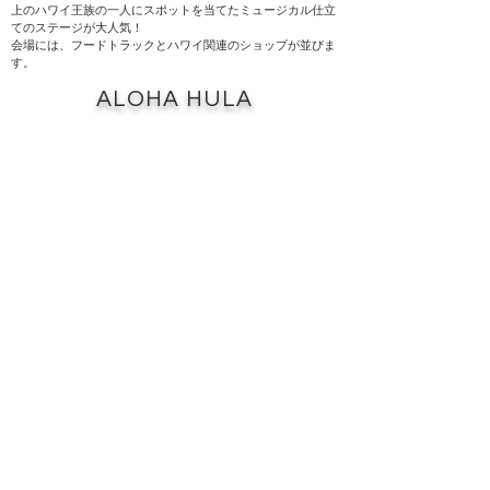
上のハワイ王族の一人にスポットを当てたミュージカル仕立
てのステージが大人気！
会場には、フードトラックとハワイ関連のショップが並びま
す。
ALOHA HULA
カウアイを目指して… フラ コンペティション
ハワイ文化を尊敬し、これまで真摯にフラと向き合ってきた
「カ フラ ホア」へカウアイ島より、歴史ある「KAUA'I
MOKIHANA FESTIVAL」の日本での運営を依頼したいと
2018年にオファーが舞い込みました…
内容はコンペティションの運営です。コンペティションの運
営は、全てにおいてクリアであり、公平性が必要とされると
ても難しいもの。悩んだ末に引き受けることを決めた、私た
ちにとって初のコンペティション運営。当初、日本とハワイ
のルールへの壁もあり、受け止め、カウアイ側との複数回に
渡る調整を経て、日本に定着してきました。