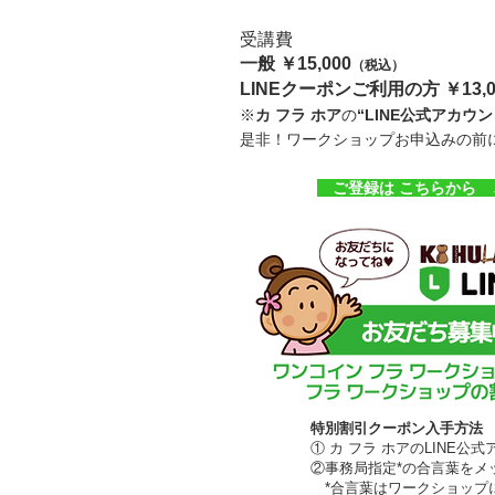
受講費
一般 ￥15,000
（税込）
LINEクーポンご利用の方 ￥13,0
※
カ フラ ホア
の
“LINE公式アカウン
是非！ワークショップお申込みの前に
ご
登録は こちらから 
特別割引クーポン入手方法
① カ フラ ホアのLINE
②事務局指定*の合言葉をメ
*合言葉はワークショップ