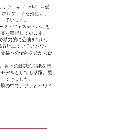
ウニキ（ʻuniki）を受
・ボルケーノを拠点に、
宰しています。
ナーク・フェスティバルを
の賞を獲得しています。
で精力的に公演を行い、
イ島各地にてフラとハワイ
と音楽への情熱を分かち合
め、数々の雑誌の表紙を飾
やモデルとしても活躍。更
与してきました。
環境の中で、フラとハワイ