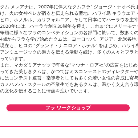
クム メレアナは、2007年に偉大なクムフラ” ジョージ・ナオペ氏より
け、火の女神ペレが宿ると伝えられる聖地、ハワイ島 キラウエア
ヒロ、ホノルル、カリフォルニア、そして日本にてハーラウを主
2020年には、ハーラウ創立30周年を迎え、これまでにメリーモ
筆頭に様々なフラのコンペティションの各部門に於いて、数多く
4歳からフラを学び始めたクムは、ヨーロッパ、アジア、北米各地
現在も、ヒロの “グランド・ナニロア・ホテル” をはじめ、ハワ
アンミュージックの魅力を伝える活動を続け、多くの人々とフラ
っています。
また、マカダミアナッツで有名な“マウナ・ロア社”の広告をはじ
ってきた美しきクムは、かつてはミスコンテストのディレクター
にはコンテスト運営・指導者としても多くの若い女性の育成に寄
カメハメハ・スクールの卒業生でもあるクムは、温かく支え合う
の文化を伝えることに情熱を注いでいます。
フラ ワークショップ