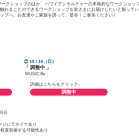
ワークショップのほか、ハワイアンカルチャーの本格的なワークショッ
触れることのできるワークショップを皆さまにお届けしたいと願ってい
ップへ、お友達やご家族を誘って、是非！ご参加ください♪
る フラ ワークショップ
② 10 / 18（日）
「 調整中 」
MUSIC By :
詳細はこちらをクリック↓
調整中
45分
テージにてホイケあり
分程度前後する可能性あり