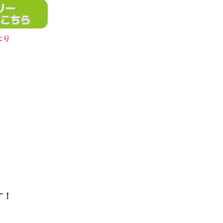
より
す！